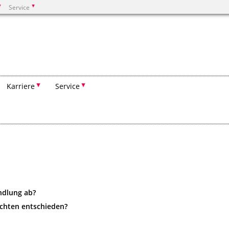
Service
Suchen
Karriere
Service
andlung ab?
ichten entschieden?