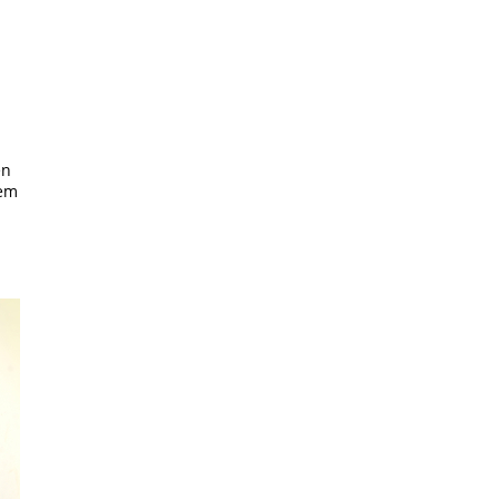
en
em