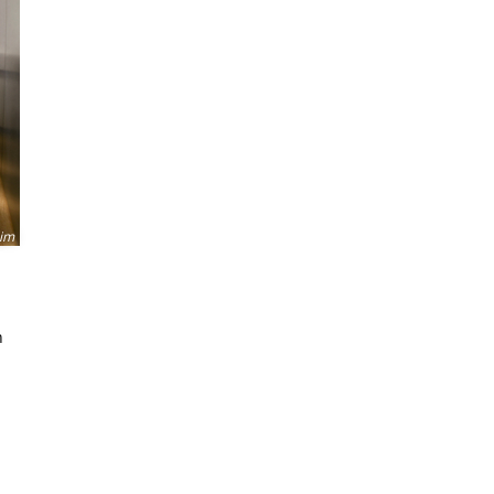
eim
n